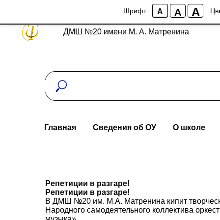
A
A
Шрифт:
Цв
A
ДМШ №20 имени М. А. Матренина
Главная
Сведения об ОУ
О школе
Репетиции в разгаре!
Репетиции в разгаре!
В ДМШ №20 им. М.А. Матренина кипит творческ
Народного самодеятельного коллектива оркест
музыка».