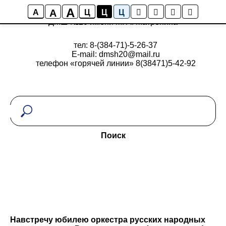
A
A
A
Ц
Ц
Ц
ДМШ №20 имени М. А. Матренина
тел: 8-(384-71)-5-26-37
E-mail: dmsh20@mail.ru
телефон «горячей линии» 8(38471)5-42-92
Поиск
Навстречу юбилею оркестра русских народных