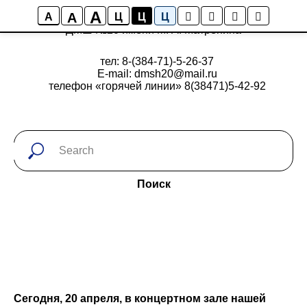
A
A
A
Ц
Ц
Ц
ДМШ №20 имени М. А. Матренина
тел: 8-(384-71)-5-26-37
E-mail: dmsh20@mail.ru
телефон «горячей линии» 8(38471)5-42-92
Поиск
Сегодня, 20 апреля, в концертном зале нашей