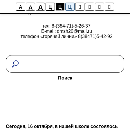
A
A
A
Ц
Ц
Ц
ДМШ №20 имени М. А. Матренина
тел: 8-(384-71)-5-26-37
E-mail: dmsh20@mail.ru
телефон «горячей линии» 8(38471)5-42-92
Поиск
Сегодня, 16 октября, в нашей школе состоялось