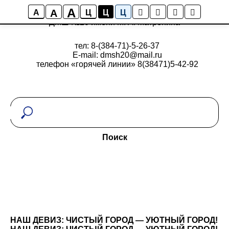
A
A
A
Ц
Ц
Ц
ДМШ №20 имени М. А. Матренина
тел: 8-(384-71)-5-26-37
E-mail: dmsh20@mail.ru
телефон «горячей линии» 8(38471)5-42-92
Поиск
НАШ ДЕВИЗ: ЧИСТЫЙ ГОРОД — УЮТНЫЙ ГОРОД!