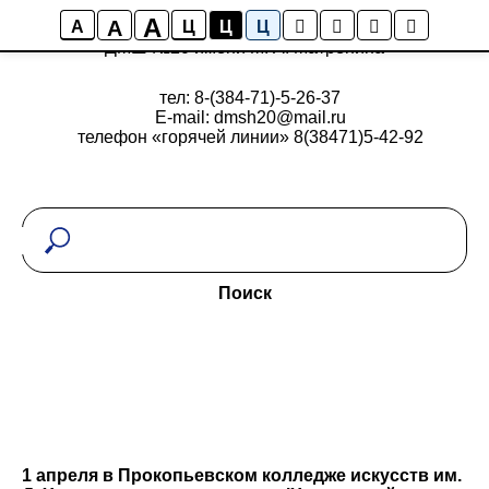
A
A
A
Ц
Ц
Ц
ДМШ №20 имени М. А. Матренина
тел: 8-(384-71)-5-26-37
E-mail: dmsh20@mail.ru
телефон «горячей линии» 8(38471)5-42-92
Поиск
1 апреля в Прокопьевском колледже искусств им.