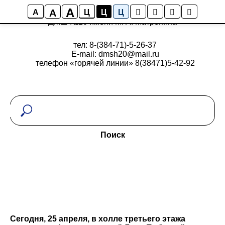
A
A
A
Ц
Ц
Ц
ДМШ №20 имени М. А. Матренина
тел: 8-(384-71)-5-26-37
E-mail: dmsh20@mail.ru
телефон «горячей линии» 8(38471)5-42-92
Поиск
Сегодня, 25 апреля, в холле третьего этажа