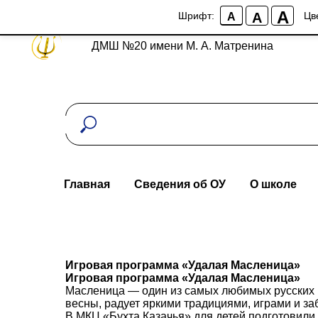
A
A
Шрифт:
Цв
A
ДМШ №20 имени М. А. Матренина
Главная
Сведения об ОУ
О школе
Игровая программа «Удалая Масленица»
Игровая программа «Удалая Масленица»
Масленица — один из самых любимых русских 
весны, радует яркими традициями, играми и за
В МКЦ «Бухта Казачья» для детей подготовили 