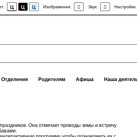
ет:
Изображения:
Звук:
Настройки:
Ц
Ц
Ц
Отделения
Родителям
Афиша
Наша деятел
праздников. Она отмечает проводы зимы и встречу
бавами.
интерактивную программу, чтобы познакомить их с