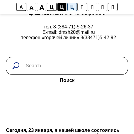
A
A
A
Ц
Ц
Ц
ДМШ №20 имени М. А. Матренина
тел: 8-(384-71)-5-26-37
E-mail: dmsh20@mail.ru
телефон «горячей линии» 8(38471)5-42-92
Поиск
Сегодня, 23 января, в нашей школе состоялись