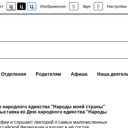
ет:
Изображения:
Звук:
Настройки:
Ц
Ц
Ц
Отделения
Родителям
Афиша
Наша деятел
ю народного единства "Народы моей страны"
ыставка ко Дню народного единства "Народы
афии и слушают лекторий о самых малочисленных
ссийской Федерации и входят в её состав.