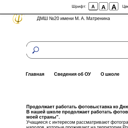
A
A
Шрифт:
Цв
A
ДМШ №20 имени М. А. Матренина
Главная
Сведения об ОУ
О школе
Продолжает работать фотовыставка ко Дн
В нашей школе продолжает работать фотов
моей страны".
Учащиеся с интересом рассматривают фотогр
народов, которые проживают на территории Ро