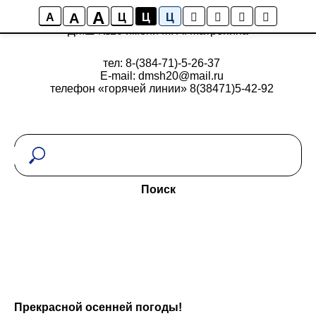
A
A
A
Ц
Ц
Ц
ДМШ №20 имени М. А. Матренина
тел: 8-(384-71)-5-26-37
E-mail: dmsh20@mail.ru
телефон «горячей линии» 8(38471)5-42-92
Поиск
Прекрасной осенней погоды!