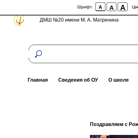
A
A
Шрифт:
Цв
A
ДМШ №20 имени М. А. Матренина
Главная
Сведения об ОУ
О школе
Поздравляем с Ро