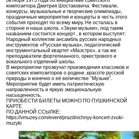
октября 1973 года по инициативе советского
композитора Дмитрия Шостаковича. Фестивали,
конкурсы, музыкальные и творческие олимпиады,
праздничные мероприятия и концерты в честь этого
события проходят по всему миру. Не осталась в
стороне и наша школа. «Звуки музыки», под таким
названием состоится концерт , в котором выступят:
Народный коллектив ансамбль русских народных
инструментов «Русская музыка», педагогический
инструментальный квартет «Маэстро», а так же
преподаватели фортепианного, оркестрового и
вокального отделений школы.
В мероприятии прозвучат произведения классиков и
советских композиторов о родине ,красоте русской
природы и конечно о её величестве "Музыке".
Мероприятие будет иметь патриотическую
направленность и яркую эмоциональную
насыщенность.
ПРИОБЕСТИ БИЛЕТЫ МОЖНО ПО ПУШКИНСКОЙ
КАРТЕ
ПО ДАННОЙ ССЫЛКЕ:
https://vmuzey.com/event/prazdnichnyy-koncert-zvuki-
muzyki