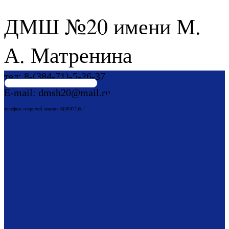
ДМШ №20 имени М.
А. Матренина
тел: 8-(384-71)-5-26-37
E-mail: dmsh20@mail.ru
телефон «горячей линии» 8(38471)5-42-92